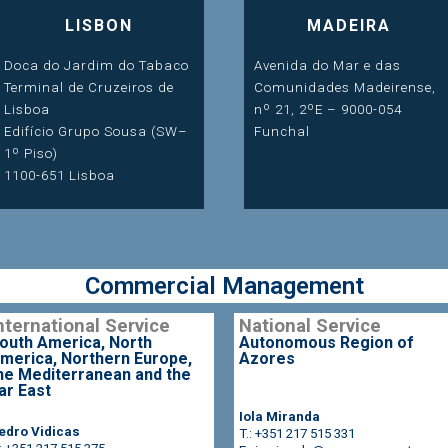
LISBON
MADEIRA
Doca do Jardim do Tabaco
Avenida do Mar e das
Terminal de Cruzeiros de
Comunidades Madeirense,
Lisboa
nº 21, 2ºE – 9000-054
Edifício Grupo Sousa (SW–
Funchal
1º Piso)
1100-651 Lisboa
Commercial Management
nternational Service
National Service
outh America, North
Autonomous Region of
merica, Northern Europe,
Azores
he Mediterranean and the
ar East
Iola Miranda
edro Vidicas
T.: +351 217 515 331