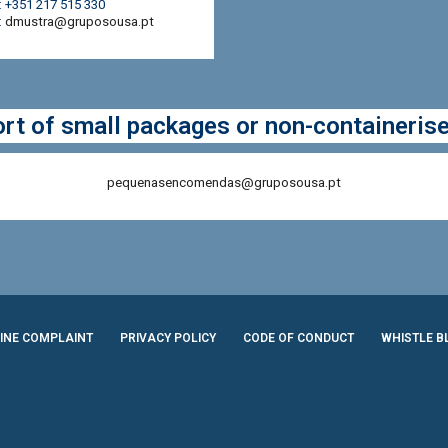
.: +351 217 515 330
:
dmustra@gruposousa.pt
rt of small packages or non-containeris
pequenasencomendas@gruposousa.pt
INE COMPLAINT
PRIVACY POLICY
CODE OF CONDUCT
WHISTLE 