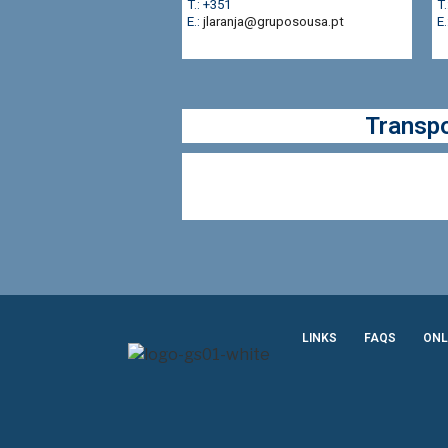
T.: +351
T
E.:
jlaranja@gruposousa.pt
E.
Transpo
LINKS
FAQS
ONL