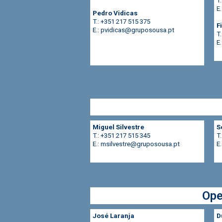
T
E.
Pedro Vidicas
T.: +351 217 515 375
F
E.:
pvidicas@gruposousa.pt
T
E
Miguel Silvestre
S
T.: +351 217 515 345
T
E.: msilvestre@gruposousa.pt
E
Ope
José Laranja
D