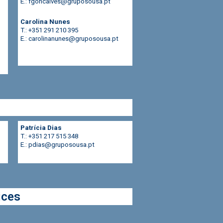
E.:
fgoncalves@gruposousa.pt
Carolina Nunes
T.: +351 291 210 395
E.:
carolinanunes@gruposousa.pt
Patrícia Dias
T.: +351 217 515 348
E.: pdias@gruposousa.pt
ices