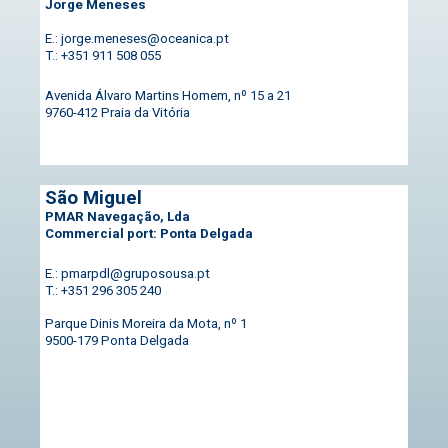
Jorge Meneses
E.: jorge.meneses@oceanica.pt
T.: +351 911 508 055
Avenida Álvaro Martins Homem, nº 15 a 21
9760-412 Praia da Vitória
São Miguel
PMAR Navegação, Lda
Commercial port: Ponta Delgada
E.: pmarpdl@gruposousa.pt
T.: +351 296 305 240
Parque Dinis Moreira da Mota, nº 1
9500-179 Ponta Delgada