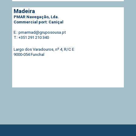
Madeira
PMAR Navegação, Lda.
Commercial port: Caniçal
E.: pmarmad@gruposousa.pt
T.: +351 291 210 340
Largo dos Varadouros, nº 4, R/C E
9000-054 Funchal