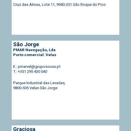
Cruz das Almas, Lote 11, 9940-201 São Roque do Pico
São Jorge
PMAR Navegação, Lda
Porto comercial: Velas
E.: pmarvel@gruposousa.pt
T.: +351 295 430 040
Parque Industrial das Levadas,
9800-505 Velas São Jorge
Graciosa