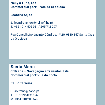
Nelly & Filha, Lda
Commercial port: Praia da Graciosa
Leandro Anjos
E.: leandro.anjos@nellyefilha.pt
T.: +351 914 505 981 / 295 712 297
Rua Conselheiro Jacinto Cândido, nº 20
, 9880-357 Santa Cruz
da Graciosa
Santa Maria
Soltrans – Navegação e Trânsitos, Lda
Commercial port: Vila do Porto
Paulo Teixeira
E.: soltrans@sapo.pt
T.: +351 296 882 176
M.:+351 918 208 575