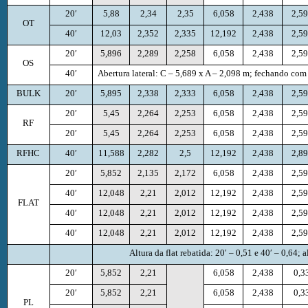
20′
5,88
2,34
2,35
6,058
2,438
2,5
OT
40′
12,03
2,352
2,335
12,192
2,438
2,5
20′
5,896
2,289
2,258
6,058
2,438
2,5
OS
40′
Abertura lateral: C – 5,689 x A – 2,098 m; fechando com
BULK
20′
5,895
2,338
2,333
6,058
2,438
2,5
20′
5,45
2,264
2,253
6,058
2,438
2,5
RF
20′
5,45
2,264
2,253
6,058
2,438
2,5
RFHC
40′
11,588
2,282
2,5
12,192
2,438
2,8
20′
5,852
2,135
2,172
6,058
2,438
2,5
40′
12,048
2,21
2,012
12,192
2,438
2,5
FLAT
40′
12,048
2,21
2,012
12,192
2,438
2,5
40′
12,048
2,21
2,012
12,192
2,438
2,5
Altura da flat rebatida: 20′ – 0,51 e 40′ – 0,64;
20′
5,852
2,21
6,058
2,438
0,3
20′
5,852
2,21
6,058
2,438
0,3
PL